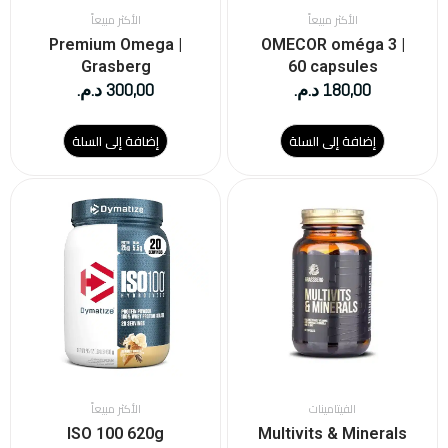
الأكثر مبيعاً
الأكثر مبيعاً
Premium Omega |
OMECOR oméga 3 |
Grasberg
60 capsules
180,00
د.م.
300,00
د.م.
إضافة إلى السلة
إضافة إلى السلة
هناك
العديد
من
الأشكال
المختلفة
لهذا
المنتج.
يمكن
اختيار
الخيارات
على
الفيتامينات
الأكثر مبيعاً
صفحة
ISO 100 620g
Multivits & Minerals