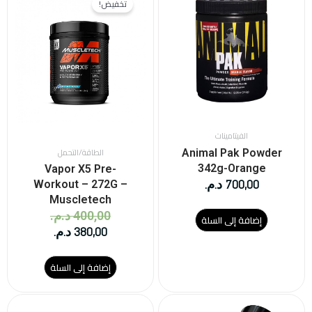
تخفيض!
هو:
هو:
380,00 د.م..
400,00 د.م..
الفيتامينات
الطاقة/التحمل
Animal Pak Powder
342g-Orange
Vapor X5 Pre-
700,00
د.م.
Workout – 272G –
Muscletech
400,00
د.م.
إضافة إلى السلة
380,00
د.م.
إضافة إلى السلة
هناك
السعر
السعر