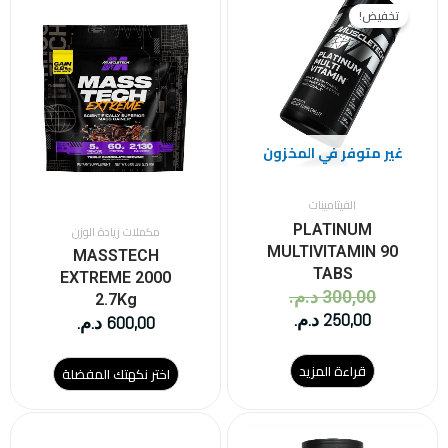
العديد
الحالي
الأصلي
تخفيض!
من
هو:
هو:
الأشكال
250,00 د.م..
300,00 د.م..
المختلفة
لهذا
المنتج.
يمكن
غير متوفر في المخزون
اختيار
الخيارات
على
الفيتامينات
صفحة
PLATINUM
مكملات زيادة الوزن
المنتج
MULTIVITAMIN 90
MASSTECH
TABS
EXTREME 2000
300,00
د.م.
2.7Kg
250,00
د.م.
600,00
د.م.
قراءة المزيد
اختر نكهتك المفضلة
هناك
العديد