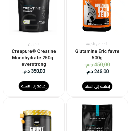
249,00 د.م..
450,00 د.م..
الأحماض الأمينية
الكرياتين
Creapure® Creatine
Glutamine Eric favre
Monohydrate 250g |
500g
450,00
د.م.
everstrong
350,00
د.م.
249,00
د.م.
إضافة إلى السلة
إضافة إلى السلة