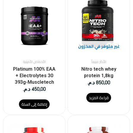
غير متوفر في المخزون
الأكثر مبيعاً
الأحماض الأمينية
Platinum 100% EAA
Nitro tech whey
+ Electrolytes 30
protein 1,8kg
850,00
د.م.
393g-Muscletech
450,00
د.م.
قراءة المزيد
إضافة إلى السلة