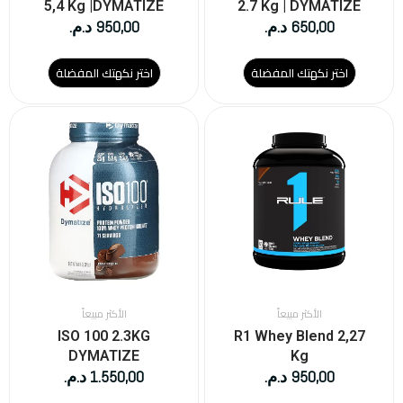
المنتج
المنتج
5,4 Kg |DYMATIZE
2.7 Kg | DYMATIZE
650,00
د.م.
950,00
د.م.
اختر نكهتك المفضلة
اختر نكهتك المفضلة
هناك
هناك
العديد
العديد
من
من
الأشكال
الأشكال
المختلفة
المختلفة
لهذا
لهذا
المنتج.
المنتج.
يمكن
يمكن
اختيار
اختيار
الخيارات
الخيارات
على
على
الأكثر مبيعاً
الأكثر مبيعاً
صفحة
صفحة
ISO 100 2.3KG
R1 Whey Blend 2,27
المنتج
المنتج
DYMATIZE
Kg
950,00
د.م.
1.550,00
د.م.