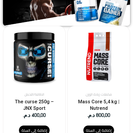
مكملات زيادة الوزن
الطاقة/التحمل
The curse 250g –
Mass Core 5,4 kg |
JNX Sport
Nutrend
800,00
د.م.
400,00
د.م.
إضافة إلى السلة
إضافة إلى السلة