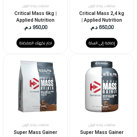
على
مكملات زيادة الوزن
مكملات زيادة الوزن
صفحة
Critical Mass 6kg |
Critical Mass 2,4 kg
المنتج
Applied Nutrition
| Applied Nutrition
650,00
د.م.
950,00
د.م.
إضافة إلى السلة
اختر نكهتك المفضلة
هناك
هناك
العديد
العديد
من
من
الأشكال
الأشكال
المختلفة
المختلفة
لهذا
لهذا
المنتج.
المنتج.
يمكن
يمكن
اختيار
اختيار
الخيارات
الخيارات
على
على
مكملات زيادة الوزن
مكملات زيادة الوزن
صفحة
صفحة
Super Mass Gainer
Super Mass Gainer