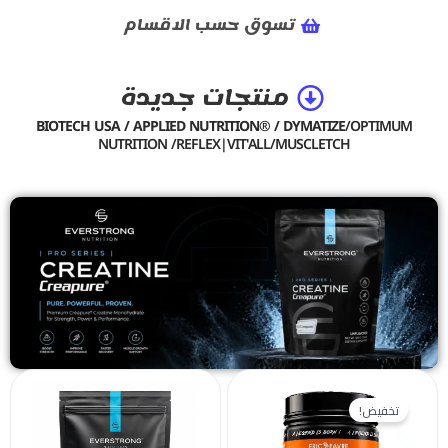
تسوق حسب الاقسام
منتجات جديدة
BIOTECH USA / APPLIED NUTRITION® / DYMATIZE
/OPTIMUM
NUTRITION /REFLEX|VIT'ALL/MUSCLETCH
السعر
السعر
الحالي
الأصلي
تخفيض!
هو:
هو: