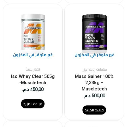
غير متوفر في المخزون
غير متوفر في المخزون
مكملات زيادة الوزن
الأكثر مبيعاً
Iso Whey Clear 505g
100% Mass Gainer
-Muscletech
2,33kg –
450,00
د.م.
Muscletech
500,00
د.م.
قراءة المزيد
قراءة المزيد