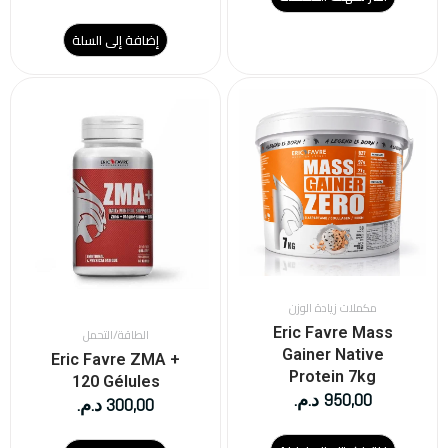
إضافة إلى السلة
هناك
العديد
من
الأشكال
المختلفة
لهذا
المنتج.
يمكن
اختيار
الخيارات
على
مكملات زيادة الوزن
صفحة
Eric Favre Mass
الطاقة/التحمل
المنتج
Gainer Native
Eric Favre ZMA +
Protein 7kg
120 Gélules
950,00
د.م.
300,00
د.م.