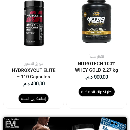
من
الأشكال
المختلفة
لهذا
المنتج.
يمكن
اختيار
الخيارات
على
الأكثر مبيعاً
صفحة
حوارق الدهون
NITROTECH 100%
المنتج
WHEY GOLD 2.27 kg
HYDROXYCUT ELITE
900,00
د.م.
– 110 Capsules
400,00
د.م.
اختر نكهتك المفضلة
إضافة إلى السلة