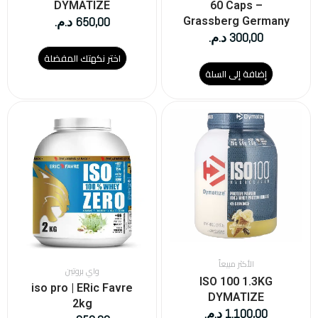
المنتج
DYMATIZE
60 Caps –
650,00
د.م.
Grassberg Germany
300,00
د.م.
اختر نكهتك المفضلة
إضافة إلى السلة
هناك
هناك
العديد
العديد
من
من
الأشكال
الأشكال
المختلفة
المختلفة
لهذا
لهذا
المنتج.
المنتج.
يمكن
يمكن
اختيار
اختيار
الخيارات
الخيارات
على
على
الأكثر مبيعاً
واي بروتين
صفحة
صفحة
ISO 100 1.3KG
iso pro | ERic Favre
المنتج
المنتج
DYMATIZE
2kg
1.100,00
د.م.