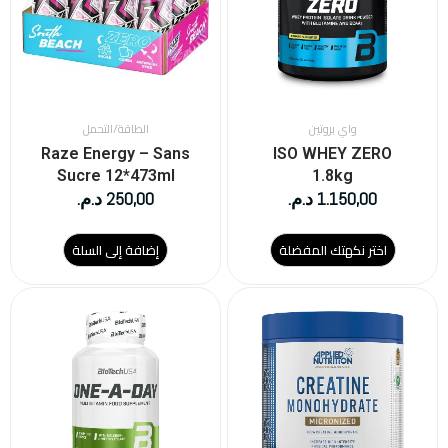
لهذا
المنتج.
يمكن
اختيار
الخيارات
على
واي بروتين
الطاقة/التحمل
صفحة
Raze Energy – Sans
ISO WHEY ZERO
المنتج
Sucre 12*473ml
1.8kg
1.150,00
د.م.
250,00
د.م.
اختر نكهتك المفضلة
إضافة إلى السلة