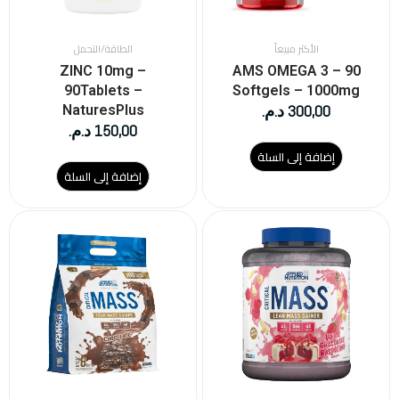
الأكثر مبيعاً
الطاقة/التحمل
ZINC 10mg –
AMS OMEGA 3 – 90
90Tablets –
Softgels – 1000mg
300,00
د.م.
NaturesPlus
150,00
د.م.
إضافة إلى السلة
إضافة إلى السلة
هناك
العديد
من
الأشكال
المختلفة
لهذا
المنتج.
يمكن
اختيار
الخيارات