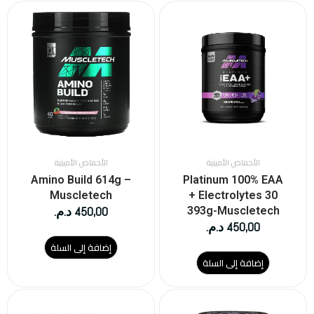
الأحماض الأمينية
الأحماض الأمينية
Amino Build 614g –
Platinum 100% EAA
Muscletech
+ Electrolytes 30
450,00
د.م.
393g-Muscletech
450,00
د.م.
إضافة إلى السلة
إضافة إلى السلة
السعر
السعر
الحالي
الأصلي