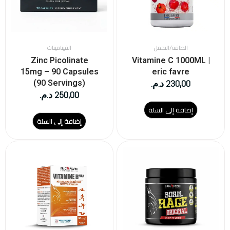
الطاقة/التحمل
الفيتامينات
Zinc Picolinate
Vitamine C 1000ML |
15mg – 90 Capsules
eric favre
230,00
د.م.
(90 Servings)
250,00
د.م.
إضافة إلى السلة
إضافة إلى السلة