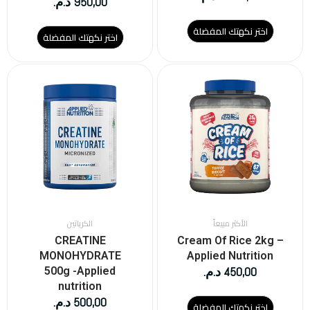
950,00
د.م.
اختر نكهتك المفضلة
اختر نكهتك المفضلة
هناك
العديد
من
الأشكال
المختلفة
لهذا
المنتج.
يمكن
اختيار
الخيارات
على
الأكثر مبيعاً
الكرياتين
صفحة
CREATINE
Cream Of Rice 2kg –
المنتج
MONOHYDRATE
Applied Nutrition
450,00
د.م.
500g -Applied
nutrition
500,00
د.م.
اختر نكهتك المفضلة