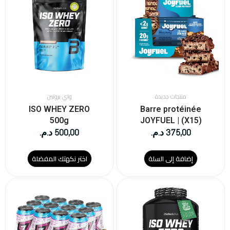
من
الأشكال
المختلفة
لهذا
المنتج.
يمكن
اختيار
الخيارات
على
منتجات جديدة
واي بروتين
صفحة
ISO WHEY ZERO
Barre protéinée
المنتج
500g
JOYFUEL | (X15)
375,00
د.م.
500,00
د.م.
إضافة إلى السلة
اختر نكهتك المفضلة
هناك
العديد
من
الأشكال
المختلفة