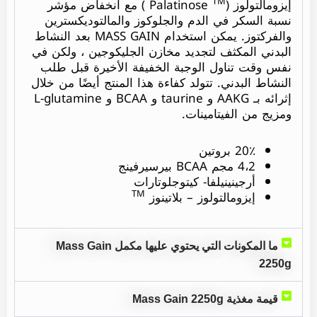
TM
إيزومالتولوز (Palatinose
) مع انخفاض مؤشر
نسبة السكر في الدم والجلوكوز والمالتوديكسترين
والفركتوز. يمكن استخدام MASS GAIN بعد النشاط
البدني المكثف لتجديد مخازن الجليكوجين ، ولكن في
نفس وقت تناول الوجبة الخفيفة الأخيرة قبل طلب
النشاط البدني. تتولد كفاءة هذا المنتج أيضًا من خلال
إثرائه بـ AAKG و taurine و BCAA و L-glutamine
ومزيج من الفيتامينات.
20٪ بروتين
4،2 مجم BCAA بيرسيرفينج
أرجينينيلفا- كيتوجلوتارات
TM
إيزومالتولوز – بلاتينوز
ما المكونات التي يحتوي عليها مكمل Mass Gain
2250g
قيمة مغذية Mass Gain 2250g