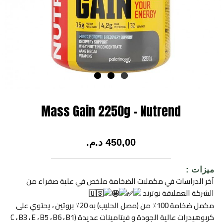
Mass Gain 2250g – Nutrend
450,00
د.م.
ميزات :
آخر الدراسات في مكملات الضخامة ملخص في علبة صفراء من
الشركة العملاقة نوترند
مكمل ضخامة 100٪ من (مصل الحليب) به 20٪ بروتين ، يحتوي على
كربوهيدرات عالية الجودة و فيتامينات عديدة (C ، B3 ، E ، B5 ، B6 ، B1