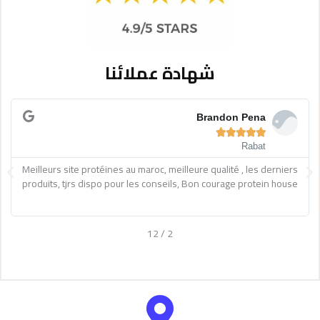
شهادة عملائنا
Read
R
More
M
Brandon Pena





Rabat
ext
Previous
Meilleurs site protéines au maroc, meilleure qualité , les derniers
produits, tjrs dispo pour les conseils, Bon courage protein house
12
/
2