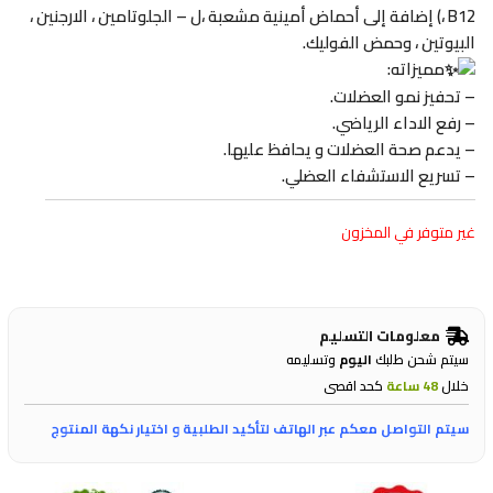
، B12) إضافة إلى أحماض أمينية مشعبة ،ل – الجلوتامين ، الارجنين ،
البيوتين ، وحمض الفوليك.
مميزاته:
– تحفيز نمو العضلات.
– رفع الاداء الرياضي.
– يدعم صحة العضلات و يحافظ عليها.
– تسريع الاستشفاء العضلي.
غير متوفر في المخزون
معلومات التسليم
سيتم شحن طلبك
اليوم
وتسليمه
خلال
48 ساعة
كحد اقصى
سيتم التواصل معكم عبر الهاتف لتأكيد الطلبية و اختيار نكهة المنتوج