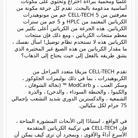
علميًا ومحمية ببراءة اختراع وتحتوي على مكونات
أساسية مدعومة بالبحث. تقدم كل جرعة مكونة من
مغرفتين من CELL-TECH 5 جم من مونوهيدرات
الكرياتين المعتمد من HPLC و 5 جم من سترات
الكرياتين. هذه الجرعة من الكرياتين أعلى بكثير من
معظم منتجات الكرياتين ، ومع ذلك فإن منتجات
الكرياتين هذه لا تستخدم نظام توصيل! اسأل نفسك ،
ما مقدار الكرياتين من هذه الصيغ غير المختبرة الذي
يشق طريقه بالفعل إلى حيث يحتاج إلى الذهاب؟
تقدم CELL-TECH مزيجًا متعدد المراحل من
الكربوهيدرات ، بما في ذلك بوليمرات الجلوكوز ،
وسكر العنب ، و ModCarb ™ (نخالة الشوفان ،
والكينوا ، والحنطة السوداء ، والدخن) ، والذرة
الشمعية ، والدكسترين الدوري شديد التشعب بإجمالي
75 جرام لكل مكيالين.
في الواقع ، استنادًا إلى الأبحاث المنشورة المتاحة ،
فإن CELL-TECH هي تركيبة الكرياتين المتقدمة
الأسرع أداءً والأقوى ، وبمجرد أن ترى كيف يمكن أن