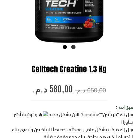
Celltech Creatine 1.3 Kg
السعر
السعر
580,00
د.م.
الأصلي
الحالي
650,00
د.م.
هو:
هو:
650,00 د.م..
580,00 د.م..
ميزات :
سل تك ”كرياتين””Creatine” الآن بشكل جديد
و تركيبة أكثر
تطورا !
سِل تِك مركب بشكل علمي ومكثف خصيصاً للرياضيين ولاعبي بناء
الأجسام الذين هم بحاجة لبناء حجم وقوة عضلية.