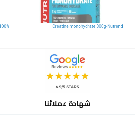
 creatine monohydrate 300g-Scitec Nutrition
Creatine monohydrate 300g-Nutrend
شهادة عملائنا