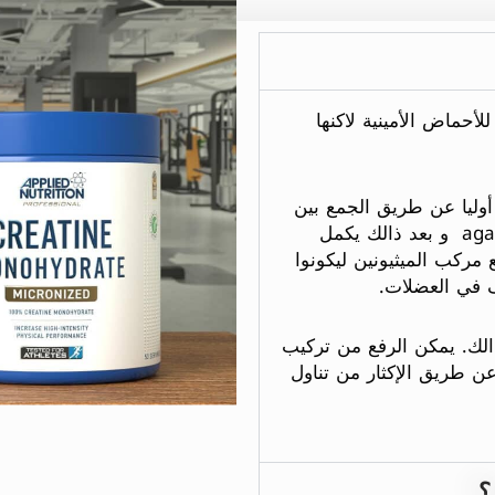
لأحماض الأمينية لاكنها
أوليا عن طريق الجمع بين
حمض الأرجنين و الجليسين بواسطة أنزيم agat و بعد ذالك يكمل
 طريقه للكبد مع مركب الميثيونين ليكونوا
ف في العضلات.
الك. يمكن الرفع من تركيب
عن طريق الإكثار من تناول
؟