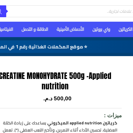
الكرياتين
واي بروتين
الأحماض الأمينية
الطاقة و التحمل
الفيتامي
⭐ موقع المكملات الغذائية رقم 1 في المغرب
CREATINE MONOHYDRATE 500g -Applied
nutrition
500,00
د.م.
ميزات :
كرياتين applied nutrition الميكروني
يساعدك على زيادة الكتلة
العضلية، تحسين الأداء أثناء التمرين، وتأخير التعب العضلي (*). تعمل