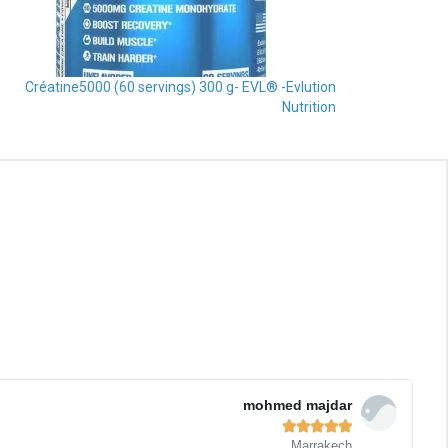
Créatine5000 (60 servings) 300 g- EVL® -Evlution
Nutrition
Read
More
Brandon Pena





Rabat