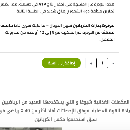
هذه البودرة غير المنكهة على تحفيز إنتاج
ATP
في جسمك، مما يضمن
تمارين مكثفة دون الشعور بإرهاق شديد في الجلسة التالية.
مونوهيدرات الكرياتين
سهل الذوبان – ما عليك سوى خلط
ملعقة
ممتلئة
من البودرة غير المنكهة مع
8 إلى 12 أونصة
من مشروبك
المفضل.
كمية
+
-
إضافة إلى السلة
CREATINE
MONOHYDRATE
500g
-
Applied
nutrition
 المكملات الغذائية شيوعًا و التي يستخدمها العديد من الرياضيين 
سبق استخدموا مكمل الكرياتين.