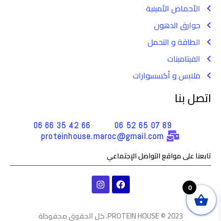
الأحماض الأمينية
حوارق الدهون
الطاقة و التحمل
الفيتامينات
ملابس و أكسسوارات
اتصل بنا
66 42 35 66 06
89 07 65 52 06
proteinhouse.maroc@gmail.com
تابعنا على مواقع التواصل الإجتماعي
I
F
Bilal من chichaoua اشترى (
n
a
0
s
c
Premium Omega | Grasberg
t
e
a
b
2023 © PROTEIN HOUSE. كل الحقوق محفوظة
About 4 hours ago