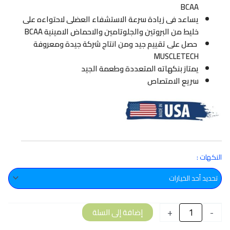
BCAA
يساعد فى زيادة سرعة الاستشفاء العضلى لاحتواءه على
خليط من البروتين والجلوتامين والاحماض الامينية BCAA
حصل على تقييم جيد ومن انتاج شركة جيدة ومعروفة
MUSCLETECH
يمتاز بنكهاته المتعددة وطعمة الجيد
سريع الامتصاص
كمية
النكهات :
NITROTECH
100%
WHEY
GOLD
2.27
+
-
إضافة إلى السلة
kg