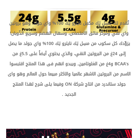
تُقدم لك مسِل تِك مكمِل نايترو تِك 100% واي جولد، وهو بروتين
واي نقي ومركَّز فائق الامتصاص، وسهال الهضم وسريع الذّوبان!
يزوِّدك كل سكوب من مسِل تِك نايترو تِك 100% واي جولد ما يصل
إلى 24غ من البروتين النقي، والذي يحتوي أيضاً على 5.5غ من
BCAA's و4غ من الغلوتامين. ويبدو انهم فى هذا المنتج اقتبسوا
الاسم من البروتين الاشهر عالميا والاكثر مبيعا حول العالم وهو واى
جولد ستاندرد من انتاج شركة ON وفيما يلى شرح لهذا المنتج
الجديد .