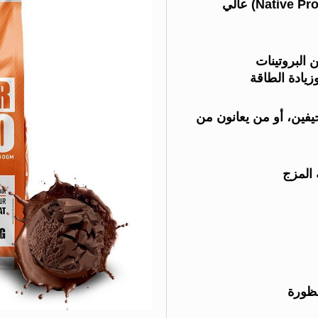
غني بالبروتين الأصلي (Native Protein) عالي
البروتينات
زيادة الطاقة
نحيفين، أو من يعانون من
 المزج
حظورة