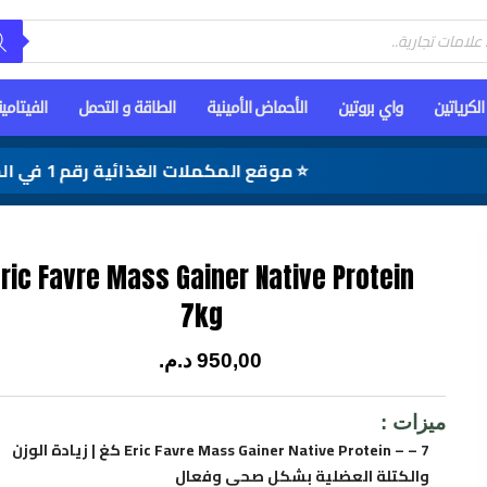
الكرياتين
واي بروتين
الأحماض الأمينية
الطاقة و التحمل
الفيتامي
⭐ موقع المكملات الغذائية رقم 1 في المغرب
Eric Favre Mass Gainer Native Protein
7kg
950,00
د.م.
ميزات :
Eric Favre Mass Gainer Native Protein – – 7 كغ | زيادة الوزن
والكتلة العضلية بشكل صحي وفعال