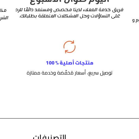
فريق خدمة العملاء لدينا مخصص ومستعد دائمًا للرد
مكم
على التساؤلات وحل المشكلات المتعلقة بطلباتك.
الشر
م و
منتجات أصلية % 100
توصيل سريع، أسعار مَخفّضة وخدمة ممتازة
التصنيفات