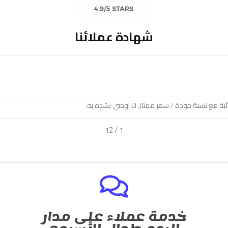
شهادة عملائنا
Brandon Pen




Raba
lité , les derniers produits, tjrs dispo pour les conseils, Bon courage prot
12
/
2
خدمة عملاء على مدار