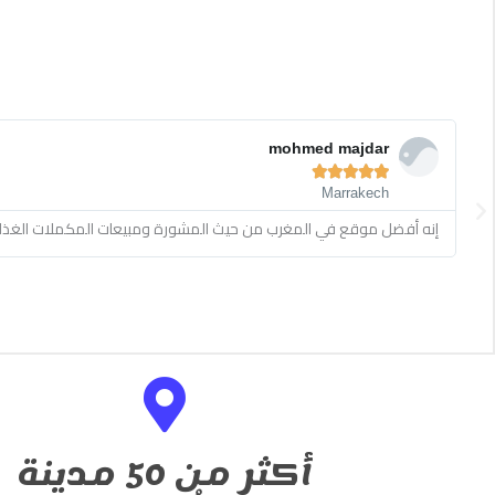
Read
More
a

t
Previous
ein house
أكثر من 50 مدينة