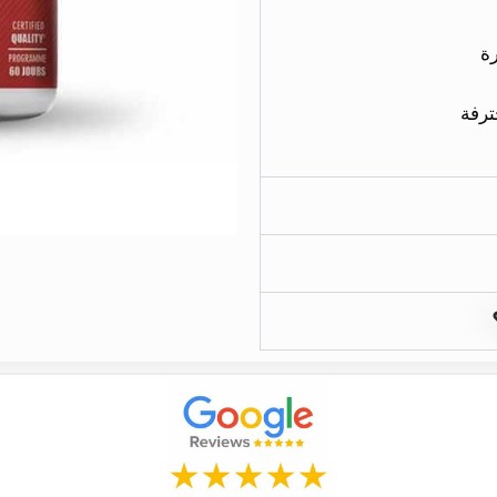
ة
ترفة