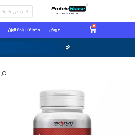
Products
search
0
Cart
عـروض
مكملات زيادة الوزن