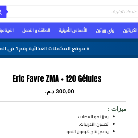
الكرياتين
واي بروتين
الأحماض الأمينية
الطاقة و التحمل
الفيتامي
⭐ موقع المكملات الغذائية رقم 1 في المغرب
Eric Favre ZMA + 120 Gélules
300,00
د.م.
ميزات :
يعزز نمو العضلات.
تحسين التدريبات.
يدعم إنتاج هرمون النمو