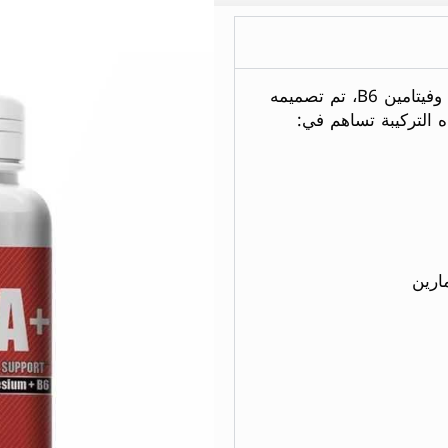
ZMA هو مزيج فعال من الزنك، المغنيسيوم، وفيتامين B6، تم تصميمه
 التركيبة تساهم في:
ارين