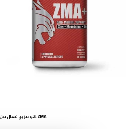
ZMA هو مزيج فعال من الزنك، المغنيسيوم، وفيتامين B6، تم تصميمه خصيصًا للرياضيين والأشخاص النشيطين.