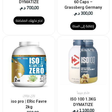
المنتج
DYMATIZE
60 Caps –
700,00
د.م.
Grassberg Germany
300,00
د.م.
اختر نكهتك المفضلة
إضافة إلى السلة
هناك
هناك
العديد
العديد
من
من
الأشكال
الأشكال
المختلفة
المختلفة
لهذا
لهذا
المنتج.
المنتج.
يمكن
يمكن
اختيار
اختيار
الخيارات
الخيارات
على
على
الأكثر مبيعاً
واي بروتين
صفحة
صفحة
ISO 100 1.3KG
iso pro | ERic Favre
المنتج
المنتج
DYMATIZE
2kg
1.100,00
د.م.