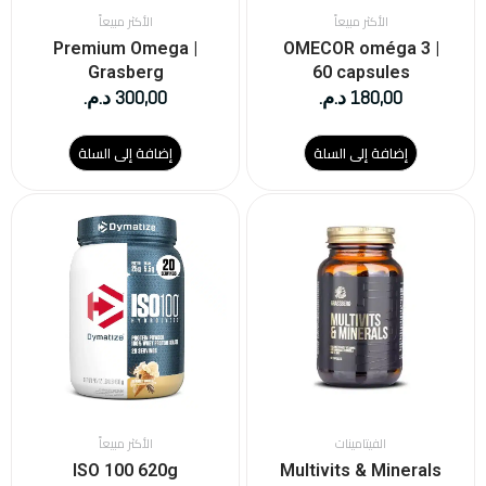
الأكثر مبيعاً
الأكثر مبيعاً
Premium Omega |
OMECOR oméga 3 |
Grasberg
60 capsules
180,00
د.م.
300,00
د.م.
إضافة إلى السلة
إضافة إلى السلة
هناك
العديد
من
الأشكال
المختلفة
لهذا
المنتج.
يمكن
اختيار
الخيارات
على
الفيتامينات
الأكثر مبيعاً
صفحة
ISO 100 620g
Multivits & Minerals