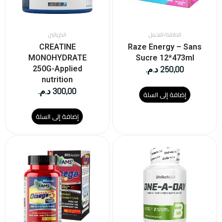
الطاقة/التحمل
الكرياتين
CREATINE
Raze Energy – Sans
MONOHYDRATE
Sucre 12*473ml
250,00
د.م.
250G-Applied
nutrition
300,00
د.م.
إضافة إلى السلة
إضافة إلى السلة