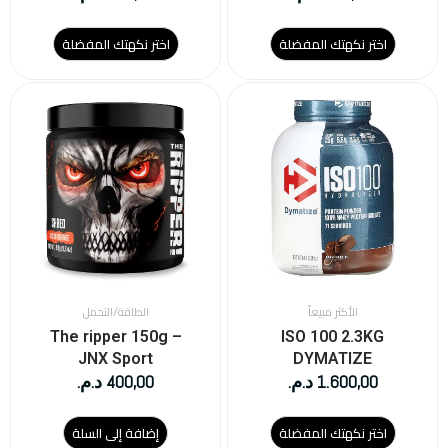
اختر نكهتك المفضلة
اختر نكهتك المفضلة
هناك
العديد
من
الأشكال
المختلفة
لهذا
المنتج.
يمكن
اختيار
الخيارات
على
الأكثر مبيعاً
الطاقة/التحمل
صفحة
The ripper 150g –
ISO 100 2.3KG
المنتج
JNX Sport
DYMATIZE
1.600,00
د.م.
400,00
د.م.
اختر نكهتك المفضلة
إضافة إلى السلة