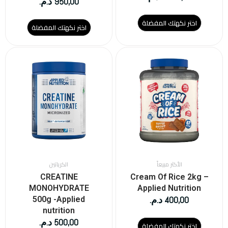
950,00
د.م.
اختر نكهتك المفضلة
اختر نكهتك المفضلة
هناك
العديد
من
الأشكال
المختلفة
لهذا
المنتج.
يمكن
اختيار
الخيارات
على
الأكثر مبيعاً
الكرياتين
صفحة
CREATINE
Cream Of Rice 2kg –
المنتج
MONOHYDRATE
Applied Nutrition
400,00
د.م.
500g -Applied
nutrition
500,00
د.م.
اختر نكهتك المفضلة