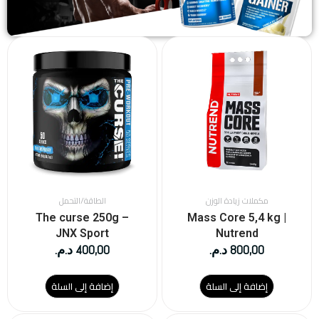
مكملات زيادة الوزن
الطاقة/التحمل
The curse 250g –
Mass Core 5,4 kg |
JNX Sport
Nutrend
800,00
د.م.
400,00
د.م.
إضافة إلى السلة
إضافة إلى السلة