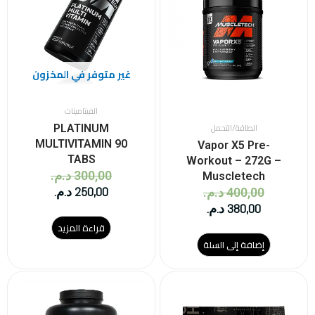
380,00 د.م..
400,00 د.م..
250,00 د.م..
300,00 د.م..
غير متوفر في المخزون
الفيتامينات
الطاقة/التحمل
PLATINUM
MULTIVITAMIN 90
Vapor X5 Pre-
TABS
Workout – 272G –
300,00
د.م.
Muscletech
250,00
د.م.
400,00
د.م.
380,00
د.م.
قراءة المزيد
إضافة إلى السلة
هناك
هناك
العديد
العديد
من
من