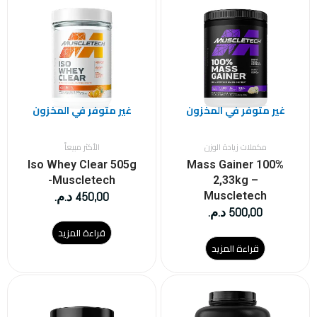
غير متوفر في المخزون
غير متوفر في المخزون
مكملات زيادة الوزن
الأكثر مبيعاً
Iso Whey Clear 505g
100% Mass Gainer
-Muscletech
2,33kg –
450,00
د.م.
Muscletech
500,00
د.م.
قراءة المزيد
قراءة المزيد