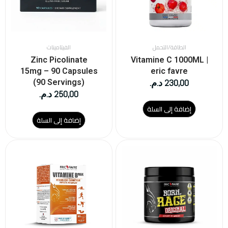
الطاقة/التحمل
الفيتامينات
Zinc Picolinate
Vitamine C 1000ML |
15mg – 90 Capsules
eric favre
230,00
د.م.
(90 Servings)
250,00
د.م.
إضافة إلى السلة
إضافة إلى السلة