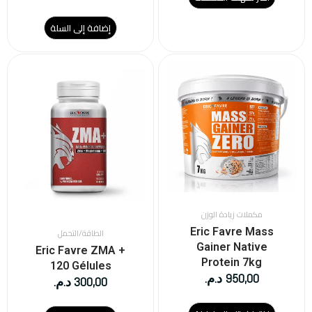
إضافة إلى السلة
هناك
العديد
من
الأشكال
المختلفة
لهذا
المنتج.
يمكن
اختيار
الخيارات
على
مكملات زيادة الوزن
صفحة
Eric Favre Mass
الطاقة/التحمل
المنتج
Gainer Native
Eric Favre ZMA +
Protein 7kg
120 Gélules
950,00
د.م.
300,00
د.م.