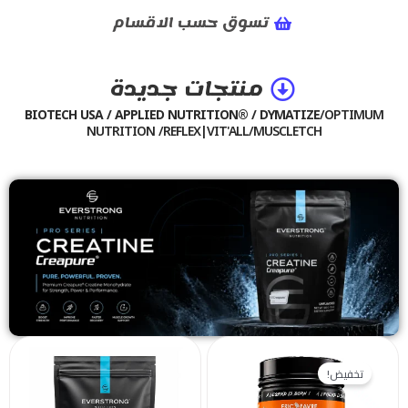
تسوق حسب الاقسام
منتجات جديدة
BIOTECH USA / APPLIED NUTRITION® / DYMATIZE
/OPTIMUM
NUTRITION /REFLEX|VIT'ALL/MUSCLETCH
السعر
السعر
الحالي
الأصلي
تخفيض!
هو:
هو: