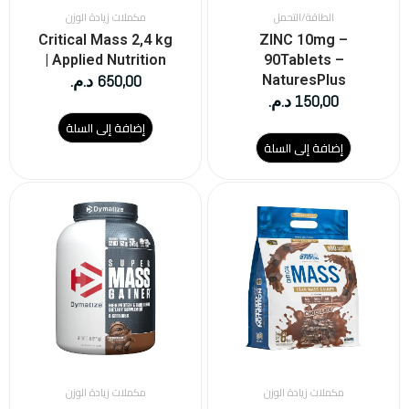
الطاقة/التحمل
مكملات زيادة الوزن
Critical Mass 2,4 kg
ZINC 10mg –
| Applied Nutrition
90Tablets –
650,00
د.م.
NaturesPlus
150,00
د.م.
إضافة إلى السلة
إضافة إلى السلة
هناك
هناك
العديد
العديد
من
من
الأشكال
الأشكال
المختلفة
المختلفة
لهذا
لهذا
المنتج.
المنتج.
يمكن
يمكن
اختيار
اختيار
الخيارات
الخيارات
على
على
مكملات زيادة الوزن
مكملات زيادة الوزن