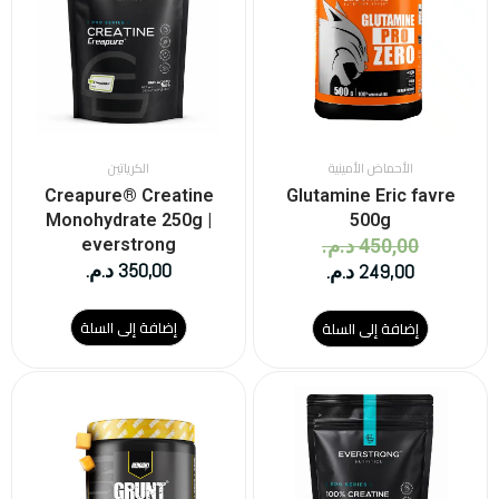
249,00 د.م..
450,00 د.م..
الأحماض الأمينية
الكرياتين
Creapure® Creatine
Glutamine Eric favre
Monohydrate 250g |
500g
450,00
د.م.
everstrong
350,00
د.م.
249,00
د.م.
إضافة إلى السلة
إضافة إلى السلة