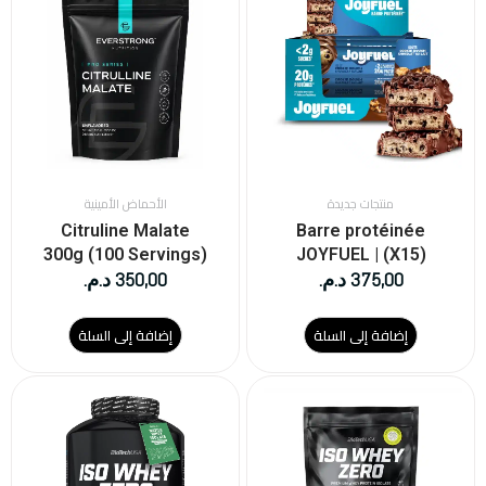
منتجات جديدة
الأحماض الأمينية
Citruline Malate
Barre protéinée
300g (100 Servings)
JOYFUEL | (X15)
375,00
د.م.
350,00
د.م.
إضافة إلى السلة
إضافة إلى السلة
هناك
هناك
العديد
العديد
من
من
الأشكال
الأشكال
المختلفة
المختلفة