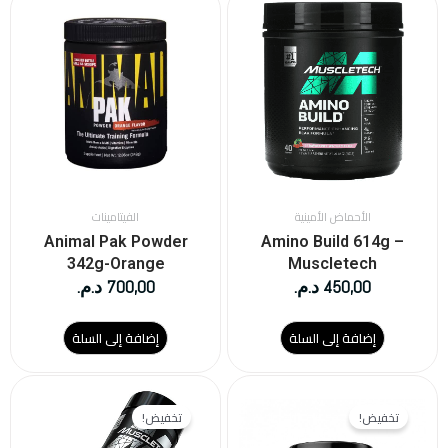
الأحماض الأمينية
الفيتامينات
Animal Pak Powder
Amino Build 614g –
342g-Orange
Muscletech
450,00
د.م.
700,00
د.م.
إضافة إلى السلة
إضافة إلى السلة
السعر
السعر
السعر
السعر
الحالي
الأصلي
الحالي
الأصلي
تخفيض!
تخفيض!
هو:
هو:
هو:
هو: