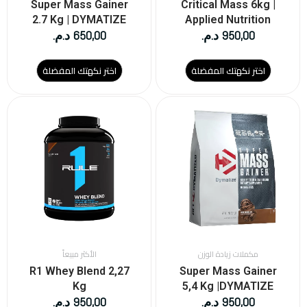
صفحة
صفحة
Super Mass Gainer
Critical Mass 6kg |
المنتج
المنتج
2.7 Kg | DYMATIZE
Applied Nutrition
950,00
د.م.
650,00
د.م.
اختر نكهتك المفضلة
اختر نكهتك المفضلة
هناك
هناك
العديد
العديد
من
من
الأشكال
الأشكال
المختلفة
المختلفة
لهذا
لهذا
المنتج.
المنتج.
يمكن
يمكن
اختيار
اختيار
الخيارات
الخيارات
على
على
مكملات زيادة الوزن
الأكثر مبيعاً
صفحة
صفحة
R1 Whey Blend 2,27
Super Mass Gainer
المنتج
المنتج
Kg
5,4 Kg |DYMATIZE
950,00
د.م.
950,00
د.م.