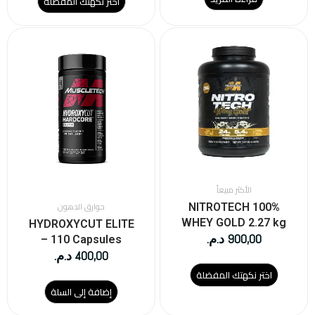
اختر نكهتك المفضلة
هناك
العديد
من
الأشكال
المختلفة
لهذا
المنتج.
يمكن
اختيار
الخيارات
على
الأكثر مبيعاً
صفحة
حوارق الدهون
NITROTECH 100%
المنتج
WHEY GOLD 2.27 kg
HYDROXYCUT ELITE
900,00
د.م.
– 110 Capsules
400,00
د.م.
اختر نكهتك المفضلة
إضافة إلى السلة