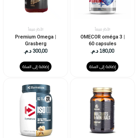
الأكثر مبيعاً
الأكثر مبيعاً
Premium Omega |
OMECOR oméga 3 |
Grasberg
60 capsules
180,00
د.م.
300,00
د.م.
إضافة إلى السلة
إضافة إلى السلة
هناك
العديد
من
الأشكال
المختلفة
لهذا
المنتج.
يمكن
اختيار