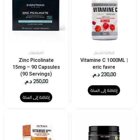
الطاقة/التحمل
الفيتامينات
Zinc Picolinate
Vitamine C 1000ML |
15mg – 90 Capsules
eric favre
230,00
د.م.
(90 Servings)
250,00
د.م.
إضافة إلى السلة
إضافة إلى السلة