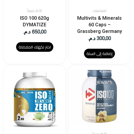
الخيارات
على
الفيتامينات
الأكثر مبيعاً
صفحة
ISO 100 620g
Multivits & Minerals
المنتج
DYMATIZE
60 Caps –
650,00
د.م.
Grassberg Germany
300,00
د.م.
اختر نكهتك المفضلة
إضافة إلى السلة
هناك
هناك
العديد
العديد
من
من
الأشكال
الأشكال
المختلفة
المختلفة
لهذا
لهذا
المنتج.
المنتج.
يمكن
يمكن
اختيار
اختيار
الخيارات
الخيارات
على
على
الأكثر مبيعاً