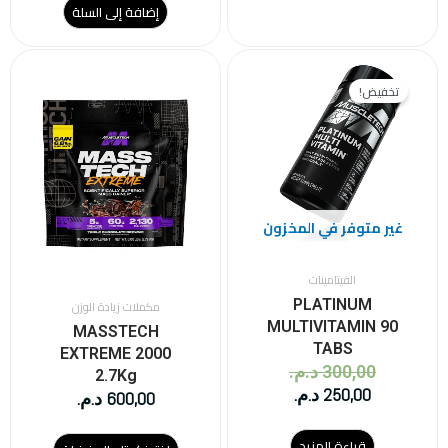
إضافة إلى السلة
هناك
السعر
السعر
العديد
الحالي
الأصلي
تخفيض!
من
هو:
هو:
الأشكال
250,00 د.م..
300,00 د.م..
المختلفة
لهذا
المنتج.
يمكن
غير متوفر في المخزون
اختيار
الخيارات
على
الفيتامينات
صفحة
PLATINUM
مكملات زيادة الوزن
المنتج
MULTIVITAMIN 90
MASSTECH
TABS
EXTREME 2000
300,00
د.م.
2.7Kg
250,00
د.م.
600,00
د.م.
قراءة المزيد