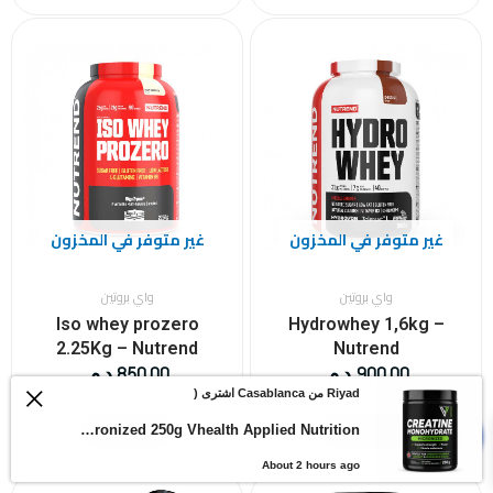
غير متوفر في المخزون
غير متوفر في المخزون
واي بروتين
واي بروتين
Iso whey prozero
Hydrowhey 1,6kg –
2.25Kg – Nutrend
Nutrend
900,00
د.م.
850,00
د.م.
Riyad من Casablanca اشترى (
0
قراءة المزيد
قراءة المزيد
Creatine Monohydrate Micronized 250g Vhealth Applied Nutrition
About 2 hours ago
السعر
السعر
السعر
السعر