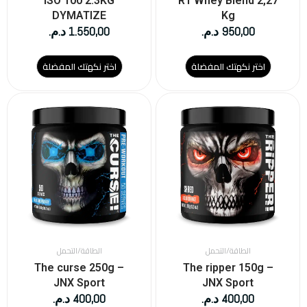
ISO 100 2.3KG
R1 Whey Blend 2,27
المنتج
المنتج
DYMATIZE
Kg
950,00
د.م.
1.550,00
د.م.
اختر نكهتك المفضلة
اختر نكهتك المفضلة
الطاقة/التحمل
الطاقة/التحمل
The curse 250g –
The ripper 150g –
JNX Sport
JNX Sport
400,00
د.م.
400,00
د.م.