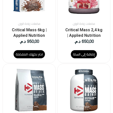
المنتج.
يمكن
اختيار
الخيارات
على
مكملات زيادة الوزن
مكملات زيادة الوزن
صفحة
Critical Mass 6kg |
Critical Mass 2,4 kg
المنتج
Applied Nutrition
| Applied Nutrition
650,00
د.م.
950,00
د.م.
إضافة إلى السلة
اختر نكهتك المفضلة
هناك
هناك
العديد
العديد
من
من
الأشكال
الأشكال
المختلفة
المختلفة
لهذا
لهذا
المنتج.
المنتج.
يمكن
يمكن
اختيار
اختيار