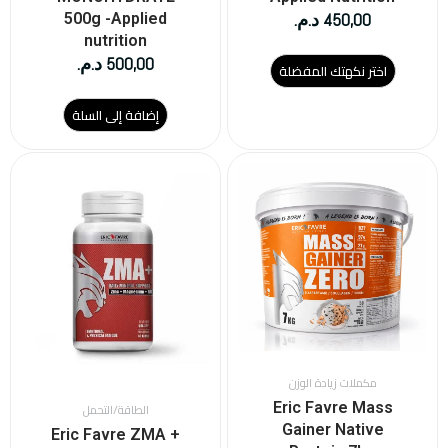
450,00
د.م.
500g -Applied
nutrition
500,00
د.م.
اختر نكهتك المفضلة
إضافة إلى السلة
هناك
العديد
من
الأشكال
المختلفة
لهذا
المنتج.
يمكن
اختيار
الخيارات
على
مكملات زيادة الوزن
صفحة
Eric Favre Mass
الطاقة/التحمل
المنتج
Gainer Native
Eric Favre ZMA +