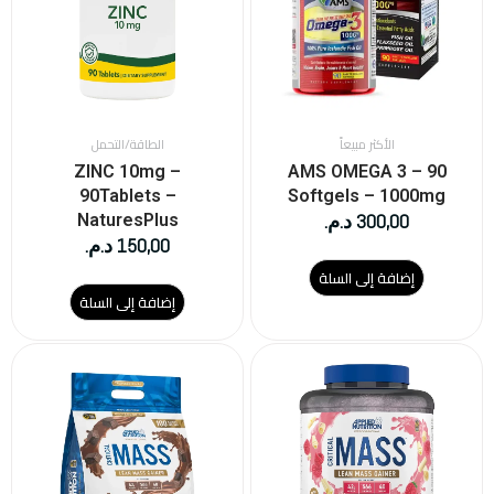
الأكثر مبيعاً
الطاقة/التحمل
ZINC 10mg –
AMS OMEGA 3 – 90
90Tablets –
Softgels – 1000mg
300,00
د.م.
NaturesPlus
150,00
د.م.
إضافة إلى السلة
إضافة إلى السلة
هناك
العديد
من
الأشكال
المختلفة
لهذا