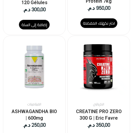
Protein 7kg
120 Gélules
950,00
د.م.
300,00
د.م.
اختر نكهتك المفضلة
إضافة إلى السلة
الكرياتين
الفيتامينات
ASHWAGANDHA BIO
CREATINE PRO ZERO
| 600mg
300 G | Eric Favre
350,00
د.م.
250,00
د.م.