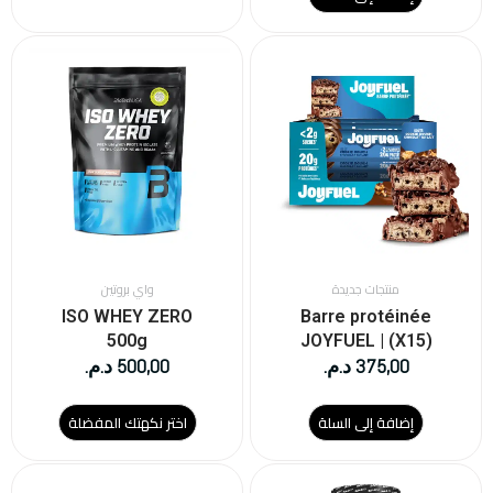
هناك
العديد
من
الأشكال
المختلفة
لهذا
المنتج.
يمكن
اختيار
الخيارات
على
منتجات جديدة
واي بروتين
صفحة
ISO WHEY ZERO
Barre protéinée
المنتج
500g
JOYFUEL | (X15)
375,00
د.م.
500,00
د.م.
إضافة إلى السلة
اختر نكهتك المفضلة
هناك