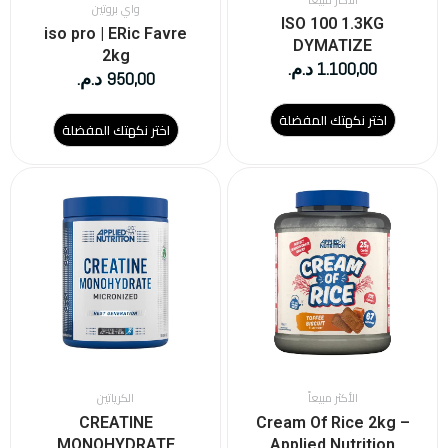
واي بروتين
صفحة
صفحة
ISO 100 1.3KG
iso pro | ERic Favre
المنتج
المنتج
DYMATIZE
2kg
1.100,00
د.م.
950,00
د.م.
اختر نكهتك المفضلة
اختر نكهتك المفضلة
هناك
العديد
من
الأشكال
المختلفة
لهذا
المنتج.
يمكن
اختيار
الخيارات
على
الأكثر مبيعاً
الكرياتين
صفحة
CREATINE
Cream Of Rice 2kg –
المنتج
MONOHYDRATE
Applied Nutrition