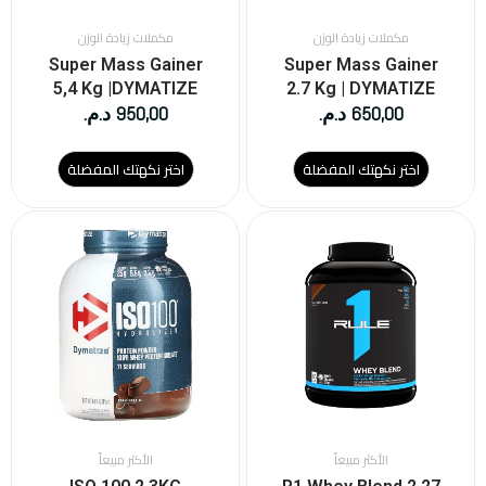
الخيارات
الخيارات
على
على
مكملات زيادة الوزن
مكملات زيادة الوزن
صفحة
صفحة
Super Mass Gainer
Super Mass Gainer
المنتج
المنتج
5,4 Kg |DYMATIZE
2.7 Kg | DYMATIZE
650,00
د.م.
950,00
د.م.
اختر نكهتك المفضلة
اختر نكهتك المفضلة
هناك
هناك
العديد
العديد
من
من
الأشكال
الأشكال
المختلفة
المختلفة
لهذا
لهذا
المنتج.
المنتج.
يمكن
يمكن
اختيار
اختيار
الخيارات
الخيارات
على
على
الأكثر مبيعاً
الأكثر مبيعاً
صفحة
صفحة