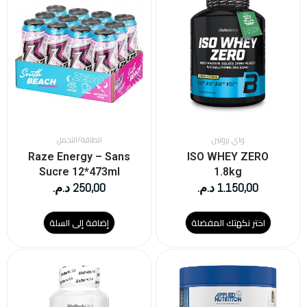
العديد
من
الأشكال
المختلفة
لهذا
المنتج.
يمكن
اختيار
الخيارات
على
واي بروتين
الطاقة/التحمل
صفحة
Raze Energy – Sans
ISO WHEY ZERO
المنتج
Sucre 12*473ml
1.8kg
1.150,00
د.م.
250,00
د.م.
اختر نكهتك المفضلة
إضافة إلى السلة