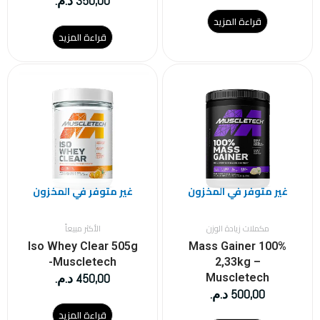
350,00
د.م.
قراءة المزيد
قراءة المزيد
غير متوفر في المخزون
غير متوفر في المخزون
مكملات زيادة الوزن
الأكثر مبيعاً
Iso Whey Clear 505g
100% Mass Gainer
-Muscletech
2,33kg –
450,00
د.م.
Muscletech
500,00
د.م.
قراءة المزيد