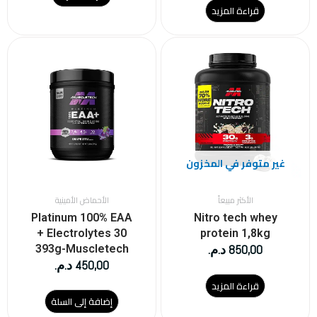
قراءة المزيد
غير متوفر في المخزون
الأكثر مبيعاً
الأحماض الأمينية
Platinum 100% EAA
Nitro tech whey
+ Electrolytes 30
protein 1,8kg
850,00
د.م.
393g-Muscletech
450,00
د.م.
قراءة المزيد
إضافة إلى السلة