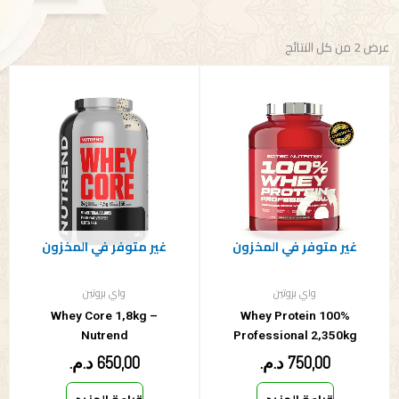
عرض ⁦2⁩ من كل النتائج
غير متوفر في المخزون
غير متوفر في المخزون
واي بروتين
واي بروتين
Whey Core 1,8kg –
100% Whey Protein
Nutrend
Professional 2,350kg
750,00
د.م.
650,00
د.م.