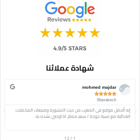
شهادة عملائنا
Read
R
More
M
mohmed majdar





Marrakech
ext
Previous
إنه أفضل موقع في المغرب من حيث المشورة ومبيعات المكملات
الغذائية مع نسبة جودة / سعر ممتاز. انا اوصي بشده به.
12
/
1