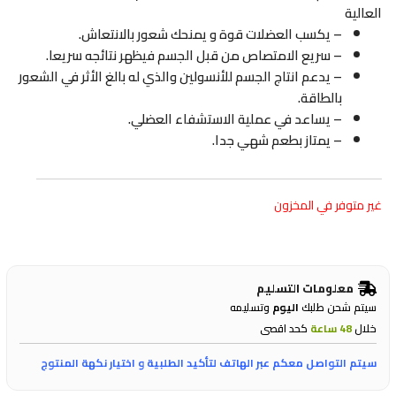
العالية
– يكسب العضلات قوة و يمنحك شعور بالانتعاش.
– سريع الامتصاص من قبل الجسم فيظهر نتائجه سريعا.
– يدعم انتاج الجسم للأنسولين والذي له بالغ الأثر في الشعور
بالطاقة.
– يساعد في عملية الاستشفاء العضلي.
– يمتاز بطعم شهي جدا.
غير متوفر في المخزون
معلومات التسليم
سيتم شحن طلبك
اليوم
وتسليمه
خلال
48 ساعة
كحد اقصى
سيتم التواصل معكم عبر الهاتف لتأكيد الطلبية و اختيار نكهة المنتوج