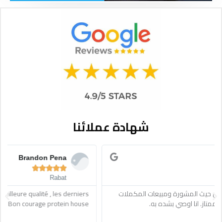
شهادة عملائنا
Read
R
More
M
Brandon Pena





Rabat
ext
Previous
Meilleurs site protéines au maroc, meilleure qualité , les derniers
produits, tjrs dispo pour les conseils, Bon courage protein house