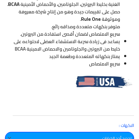
الغنية بخليط البروتين، الجلوتامين، والأحماض الأمينية
BCAA
.
حصل على تقييمات جيدة وهو من إنتاج شركة معروفة
وموثوقة
Rule One
.
متوفر بنكهات متعددة ومذاقه رائع.
سريع الامتصاص لضمان أقصى استفادة من البروتين.
يساعد فى زيادة سرعة الاستشفاء العضلى لاحتواءه على
خليط من البروتين والجلوتامين والاحماض الامينية BCAA
يمتاز بنكهاته المتعددة وطعمة الجيد
سريع الامتصاص
كمية
النكهات :
R1
Whey