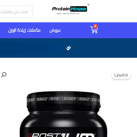
Products
search
0
Cart
عـروض
مكملات زيادة الوزن
تخفيض!