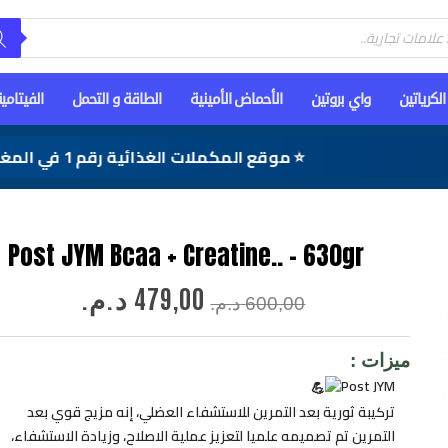
الكرياتين
واي بروتين
الأحماض الأمينية
الطاقة و التحمل
الفيتامي
⭐ موقع المكملات الغذائية رقم 1 في المغرب
Post JYM Bcaa + Creatine.. – 630gr
السعر
السعر
479,00
د.م.
الأصلي
الحالي
600,00
د.م.
هو:
هو:
600,00 د.م..
479,00 د.م..
ميزات :
Post JYM
تركيبة ثورية بعد التمرين للاستشفاء العضلي، إنه مزيج قوي بعد
التمرين تم تصميمه علميا لتعزيز عملية الاصلاح، وزيادة الاستشفاء،