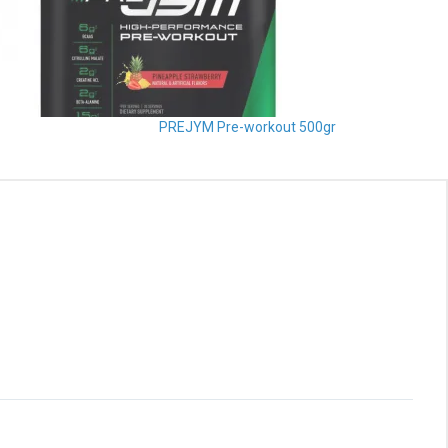
PREJYM Pre-workout 500gr
Read
More
Brandon Pena




