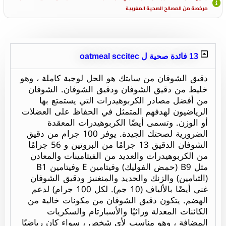
مرخصة من المصالح الصحية المغربية
13 فائدة صحية ل oatmeal sccitec
دقيق الشوفان من سايتك هو الحل لوجبة كاملة ، وهو
خليط من دقيق الشوفان ودقيق الشوفان. الشوفان
من أفضل مصادر الكربوهيدرات التي يستمتع بها
الرياضيون لهدفهم المتمثل في الحفاظ على العضلات
أو الوزن. وتسمى أيضًا الكربوهيدرات المعقدة
الضرورية لصحتك الجيدة. يوفر 100 جرام من دقيق
الشوفان الدقيق 13 جرامًا من البروتين و 56 جرامًا
من الكربوهيدرات والعديد من الفيتامينات والمعادن
مثل B9 (حمض الفوليك) وفيتامين E وفيتامين B1
(الثيامين) والزنك والحديد والمنغنيز ودقيق الشوفان
غني أيضًا بالألياف (10 جم). لكل 100 جرام) لدعم
الهضم. يتكون دقيق الشوفان من مكونات خالية من
الكائنات المعدلة وراثيًا والأسبارتام والسكريات
المضافة ، وهو مناسب لأي شخص ، سواء كان رياضيًا