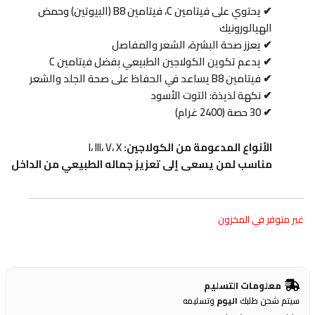
✔ يحتوي على فيتامين C، فيتامين B8 (البيوتين) وحمض
الهيالورونيك
✔ يعزز صحة البشرة، الشعر والمفاصل
✔ يدعم تكوين الكولاجين الطبيعي بفضل فيتامين C
✔ فيتامين B8 يساعد في الحفاظ على صحة الجلد والشعر
✔ نكهة لذيذة: التوت الأسود
✔ 30 حصة (2400 غرام)
الأنواع المدعومة من الكولاجين:
I، III، V، X
مناسب لمن يسعى إلى تعزيز جماله الطبيعي من الداخل
غير متوفر في المخزون
معلومات التسليم
سيتم شحن طلبك
اليوم
وتسليمه