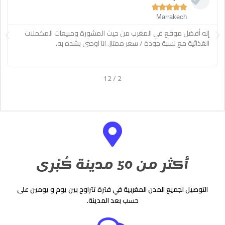





Rabat
ext
Previous
Meilleurs site protéines au maroc, meilleure qualité , les derniers
produits, tjrs dispo pour les conseils, Bon courage protein house
12
/
2
أكثر من 50 مدينة كُبْرى
التوصيل لجميع المدن المغربية في فترة تتراوح بين يوم و يومين على
حسب بعد المدينة.