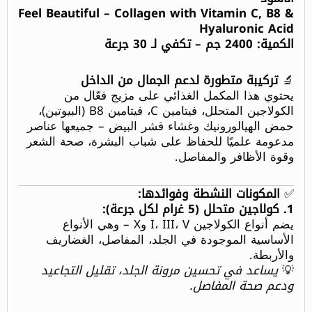
Feel Beautiful – Collagen with Vitamin C, B8 &
Hyaluronic Acid
الكمية: 2400 جم – تكفي لـ 30 جرعة
🔬
تركيبة متطورة لدعم الجمال من الداخل
يحتوي هذا المكمل الغذائي على مزيج فعّال من
الكولاجين المتحلل، فيتامين C، فيتامين B8 (البيوتين)،
حمض الهيالورونيك وغشاء قشر البيض – جميعها عناصر
مدعومة علميًا للحفاظ على شباب البشرة، صحة الشعر
وقوة الأظافر والمفاصل.
✅
المكونات النشطة وفوائدها:
1. كولاجين متحلل (5 غرام لكل جرعة):
يضم أنواع الكولاجين I، III، V وX – وهي الأنواع
الأساسية الموجودة في الجلد، المفاصل، الغضاريف
والأربطة.
💡
يساعد في تحسين مرونة الجلد، تقليل التجاعيد
ودعم صحة المفاصل.