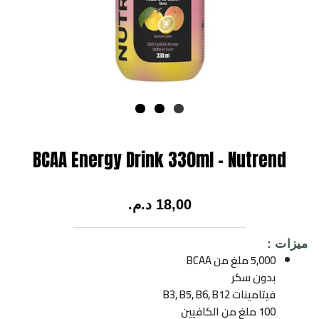
BCAA Energy Drink 330ml – Nutrend
18,00
د.م.
ميزات :
5,000 ملغ من BCAA
بدون سكر
فيتامينات B3, B5, B6, B12
100 ملغ من الكافيين