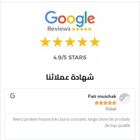
شهادة عملائنا
Read
R
More
M
Fati rouichak





Rabat
ext
Previous
Merci protein house très bons conseils, large choix de produits
de top qualité