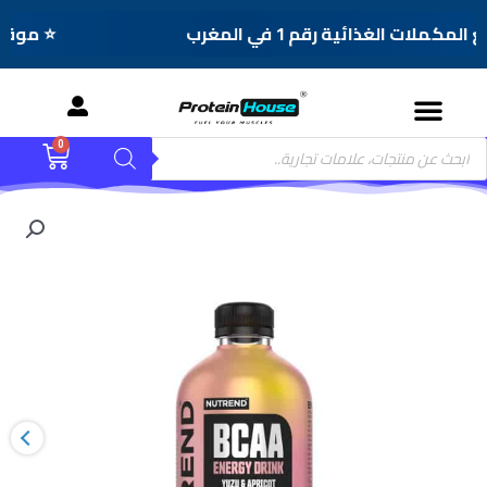
كملات الغذائية رقم 1 في المغرب
⭐ موقع المك
Menu
Product
0
Cart
searc