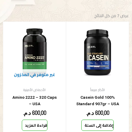
عرض ⁦7⁩ من كل النتائج
غير متوفر في المخزون
الأكثر مبيعاً
الأحماض الأمينية
Amino 2222 – 320 Caps
100% Casein Gold
– USA
Standard 907gr – USA
600,00
د.م.
600,00
د.م.
إضافة إلى السلة
قراءة المزيد