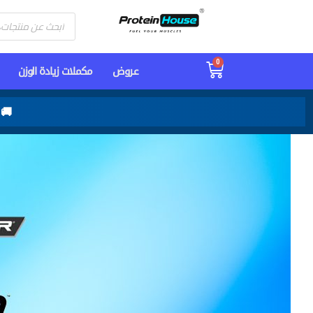
خطي
Products
لى
search
لمحتوى
0
Cart
عـروض
مكملات زيادة الوزن
🚚 شحن 