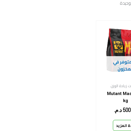
وحيدة
متوفر في
مخزون
 زيادة الوزن
Mutant Mas
kg
500
د.م.
ة المزيد