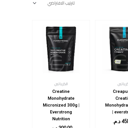
كرياتين
الكرياتين
Creatine
Creap
Monohydrate
Creat
Micronized 300g |
Monohydra
Everstrong
| evers
Nutrition
45
د.م.