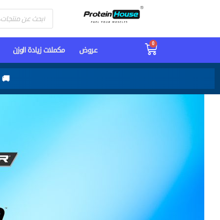
خطي
Products
لى
search
لمحتوى
0
Cart
عـروض
مكملات زيادة الوزن
🚚 شحن س