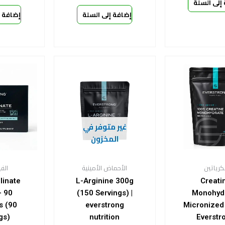
إلى السلة
إضافة إلى السلة
إضافة إ
غير متوفر في
المخزون
لكرياتين
الأحماض الأمينية
الفي
linate
L-Arginine 300g
Creati
 90
(150 Servings) |
Monohyd
s (90
everstrong
Micronized
gs)
nutrition
Everstr