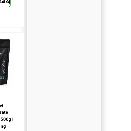
إضافة 
ا
ne
rate
 500g |
ong