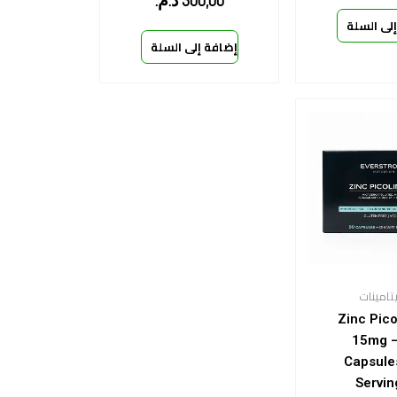
300,00
د.م.
لى السلة
إضافة إلى السلة
تامينات
Zinc Pico
15mg –
Capsule
Servin