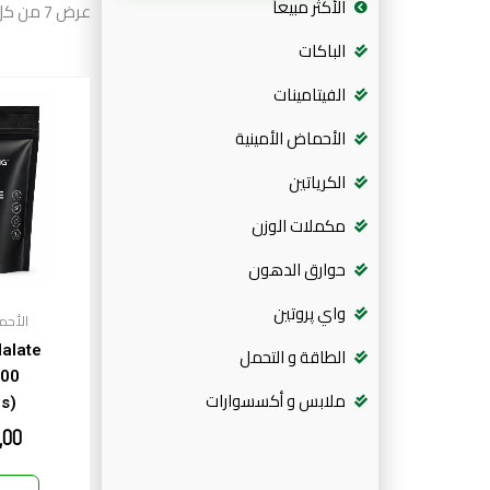
الأكثر مبيعاً
عرض ⁦7⁩ من كل النتائج
الباكات
الفيتامينات
الأحماض الأمينية
الكرياتين
مكملات الوزن
حوارق الدهون
واي پروتين
الأحم
Malate
الطاقة و التحمل
100
ملابس و أكسسوارات
s)
,00