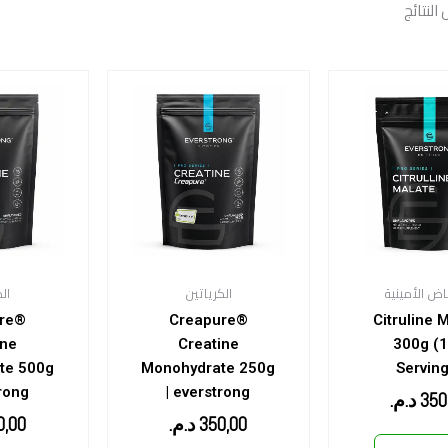
اض الأمينية
الكرياتين
ال
ure®
Creapure®
Citruline 
ine
Creatine
300g (
te 500g
Monohydrate 250g
Serving
trong
| everstrong
350
د.م.
350,00
د.م.
0,00